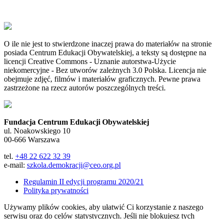
O ile nie jest to stwierdzone inaczej prawa do materiałów na stronie
posiada Centrum Edukacji Obywatelskiej, a teksty są dostępne na
licencji Creative Commons - Uznanie autorstwa-Użycie
niekomercyjne - Bez utworów zależnych 3.0 Polska. Licencja nie
obejmuje zdjęć, filmów i materiałów graficznych. Pewne prawa
zastrzeżone na rzecz autorów poszczególnych treści.
Fundacja Centrum Edukacji Obywatelskiej
ul. Noakowskiego 10
00-666 Warszawa
tel.
+48 22 622 32 39
e-mail:
szkola.demokracji@ceo.org.pl
Regulamin II edycji programu 2020/21
Polityka prywatności
Używamy plików cookies, aby ułatwić Ci korzystanie z naszego
serwisu oraz do celów statystycznych. Jeśli nie blokujesz tych