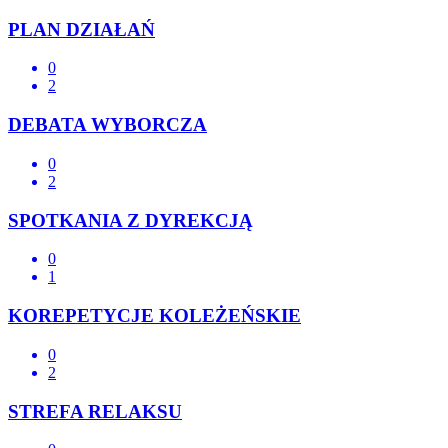
PLAN DZIAŁAŃ
0
2
DEBATA WYBORCZA
0
2
SPOTKANIA Z DYREKCJĄ
0
1
KOREPETYCJE KOLEŻEŃSKIE
0
2
STREFA RELAKSU