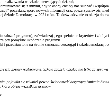
i realizowania w szkole interesujących działań;
e komunikować się z innymi, aby te osoby chciały nas słuchać i współp
racji" pozyskasz sporo nowych informacji oraz poszerzysz swoją wied
ej Szkole Demokracji w 2021 roku. To doświadczenie to okazja do zwi
iu założeń programu), zaświadczającego spełnienie kryteriów i zdobyci
rdzający pomyślne ukończenie programu.
yki i przedstawione na stronie samorzad.ceo.org.pl i szkolademokracji
zresztą zostały realizowane. Szkoła zaczęła działać nie tylko za sprawą 
ia, pojawiła się również pewna świadomość dotyczącą istnienia Statu
 która objęła wszystkich uczniów.
y