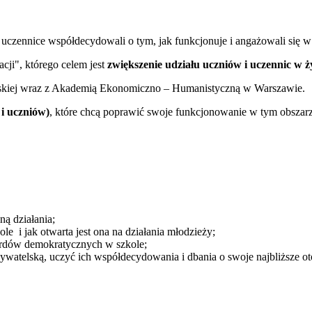
uczennice współdecydowali o tym, jak funkcjonuje i angażowali się w 
ji", którego celem jest
zwiększenie udziału uczniów i uczennic w 
elskiej wraz z Akademią Ekonomiczno – Humanistyczną w Warszawie.
 i uczniów)
, które chcą poprawić swoje funkcjonowanie w tym obszar
ną działania;
e i jak otwarta jest ona na działania młodzieży;
ardów demokratycznych w szkole;
ywatelską, uczyć ich współdecydowania i dbania o swoje najbliższe otoc