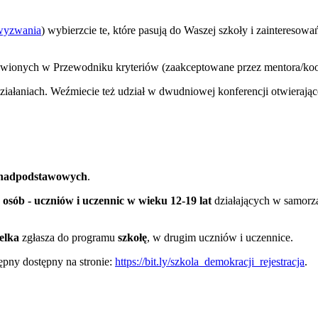
wyzwania
) wybierzcie te, które pasują do Waszej szkoły i zainteresowań.
tawionych w Przewodniku kryteriów (zaakceptowane przez mentora/ko
iałaniach. Weźmiecie też udział w dwudniowej konferencji otwierające
ponadpodstawowych
.
 osób - uczniów i uczennic w wieku 12-19 lat
działających w samor
elka
zgłasza do programu
szkołę
, w drugim uczniów i uczennice.
ępny dostępny na stronie:
https://bit.ly/szkola_demokracji_rejestracja
.