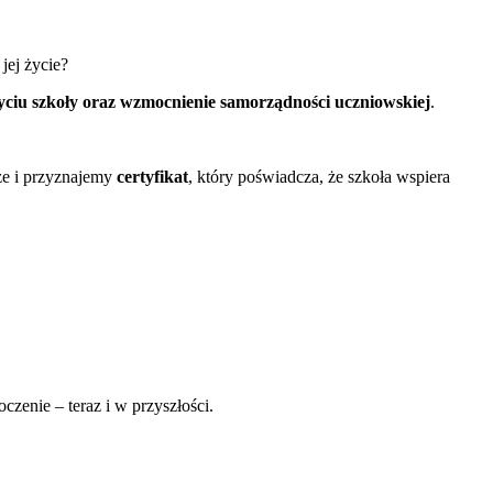
jej życie?
życiu szkoły oraz wzmocnienie samorządności uczniowskiej
.
ze i przyznajemy
certyfikat
, który poświadcza, że szkoła wspiera
zenie – teraz i w przyszłości.