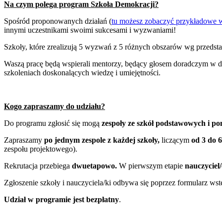
Na czym polega program Szkoła Demokracji?
Spośród proponowanych działań (
tu
możesz zobaczyć przykładowe 
innymi uczestnikami swoimi sukcesami i wyzwaniami!
Szkoły, które zrealizują 5 wyzwań z 5 różnych obszarów wg przeds
Waszą pracę będą wspierali mentorzy, będący głosem doradczym w dz
szkoleniach doskonalących wiedzę i umiejętności.
Kogo zapraszamy do udziału?
Do programu zgłosić się mogą
zespoły ze szkół podstawowych i 
Zapraszamy
po jednym zespole z każdej szkoły,
liczącym
od 3 do 6
zespołu projektowego).
Rekrutacja przebiega
dwuetapowo.
W pierwszym etapie
nauczyciel/
Zgłoszenie szkoły i nauczyciela/ki odbywa się poprzez formularz wst
Udział w programie jest bezpłatny
.