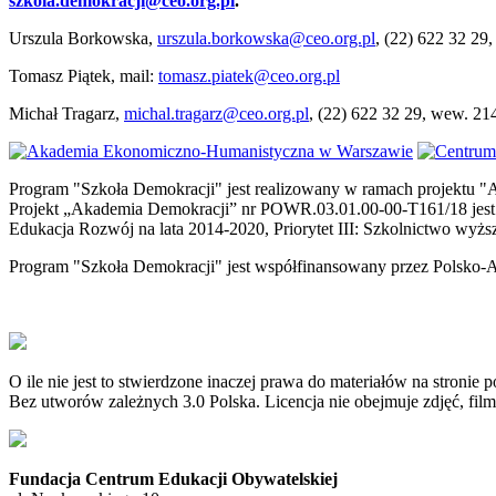
szkola.demokracji@ceo.org.pl
.
Urszula Borkowska,
urszula.borkowska@ceo.org.pl
, (22) 622 32 29
Tomasz Piątek, mail:
tomasz.piatek@ceo.org.pl
Michał Tragarz,
michal.tragarz@ceo.org.pl
, (22) 622 32 29, wew. 21
Program "Szkoła Demokracji" jest realizowany w ramach projektu
Projekt „Akademia Demokracji” nr POWR.03.01.00-00-T161/18 jest
Edukacja Rozwój na lata 2014-2020, Priorytet III: Szkolnictwo wyżs
Program "Szkoła Demokracji" jest współfinansowany przez Polsko-
O ile nie jest to stwierdzone inaczej prawa do materiałów na stroni
Bez utworów zależnych 3.0 Polska. Licencja nie obejmuje zdjęć, fil
Fundacja Centrum Edukacji Obywatelskiej