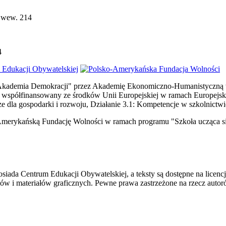
, wew. 214
4
 "Akademia Demokracji" przez Akademię Ekonomiczno-Humanistyczną 
 współfinansowany ze środków Unii Europejskiej w ramach Europejs
ze dla gospodarki i rozwoju, Działanie 3.1: Kompetencje w szkolnict
Amerykańską Fundację Wolności w ramach programu "Szkoła ucząca si
e posiada Centrum Edukacji Obywatelskiej, a teksty są dostępne na lic
mów i materiałów graficznych. Pewne prawa zastrzeżone na rzecz autor