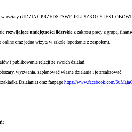
 i warsztaty (UDZIAŁ PRZEDSTAWICIELI SZKOŁY JEST OBOWIĄ
nic
rozwijające umiejętności liderskie
z zakresu pracy z grupą, finans
e online oraz jedna wizyta w szkole (spotkanie z zespołem).
łów i publikowanie relacji ze swoich działań.
obszary, wyzwania, zaplanować własne działania i je zrealizować.
(zakładka Działania) oraz fanpage
https://www.facebook.com/SuMajaG
oń
: