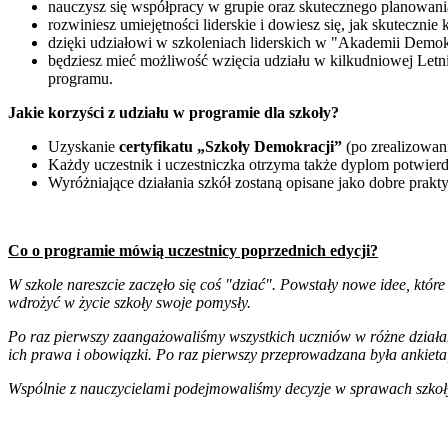
nauczysz się współpracy w grupie oraz skutecznego planowania 
rozwiniesz umiejętności liderskie i dowiesz się, jak skuteczni
dzięki udziałowi w szkoleniach liderskich w "Akademii Demok
będziesz mieć możliwość wzięcia udziału w kilkudniowej Letni
programu.
Jakie korzyści z udziału w programie dla szkoły?
Uzyskanie
certyfikatu „Szkoły Demokracji”
(po zrealizowan
Każdy uczestnik i uczestniczka otrzyma także dyplom potwie
Wyróżniające działania szkół zostaną opisane jako dobre prakt
Co o programie mówią uczestnicy poprzednich edycji?
W szkole nareszcie zaczęło się coś "dziać". Powstały nowe idee, które 
wdrożyć w życie szkoły swoje pomysły.
Po raz pierwszy zaangażowaliśmy wszystkich uczniów w różne działan
ich prawa i obowiązki. Po raz pierwszy przeprowadzana była ankieta,
Wspólnie z nauczycielami podejmowaliśmy decyzje w sprawach szkoł