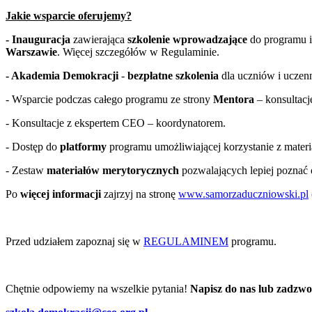
Jakie wsparcie oferujemy?
- Inauguracja
zawierająca
szkolenie wprowadzające
do programu
Warszawie
. Więcej szczegółów w Regulaminie.
- Akademia Demokracji
-
bezpłatne szkolenia
dla uczniów i uczen
- Wsparcie podczas całego programu ze strony
Mentora
– konsultacj
- Konsultacje z ekspertem CEO – koordynatorem.
- Dostęp do
platformy
programu umożliwiającej korzystanie z materia
- Zestaw
materiałów merytorycznych
pozwalających lepiej poznać 
Po
więcej informacji
zajrzyj na stronę
www.samorzaduczniowski.pl
Przed udziałem zapoznaj się w
REGULAMINEM
programu.
Chętnie odpowiemy na wszelkie pytania!
Napisz do nas lub zadzw