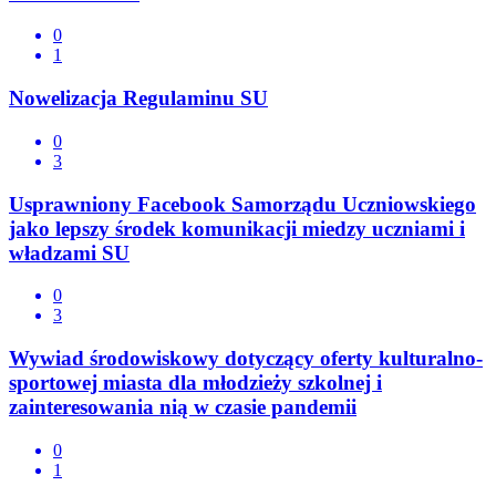
0
1
Nowelizacja Regulaminu SU
0
3
Usprawniony Facebook Samorządu Uczniowskiego
jako lepszy środek komunikacji miedzy uczniami i
władzami SU
0
3
Wywiad środowiskowy dotyczący oferty kulturalno-
sportowej miasta dla młodzieży szkolnej i
zainteresowania nią w czasie pandemii
0
1