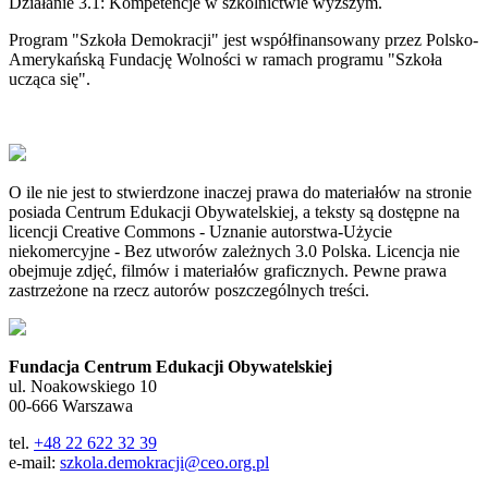
Działanie 3.1: Kompetencje w szkolnictwie wyższym.
Program "Szkoła Demokracji" jest współfinansowany przez Polsko-
Amerykańską Fundację Wolności w ramach programu "Szkoła
ucząca się".
O ile nie jest to stwierdzone inaczej prawa do materiałów na stronie
posiada Centrum Edukacji Obywatelskiej, a teksty są dostępne na
licencji Creative Commons - Uznanie autorstwa-Użycie
niekomercyjne - Bez utworów zależnych 3.0 Polska. Licencja nie
obejmuje zdjęć, filmów i materiałów graficznych. Pewne prawa
zastrzeżone na rzecz autorów poszczególnych treści.
Fundacja Centrum Edukacji Obywatelskiej
ul. Noakowskiego 10
00-666 Warszawa
tel.
+48 22 622 32 39
e-mail:
szkola.demokracji@ceo.org.pl