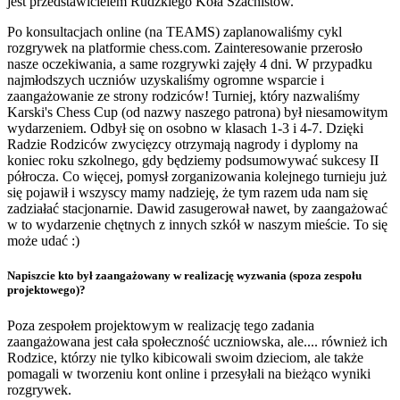
jest przedstawicielem Rudzkiego Koła Szachistów.
Po konsultacjach online (na TEAMS) zaplanowaliśmy cykl
rozgrywek na platformie chess.com. Zainteresowanie przerosło
nasze oczekiwania, a same rozgrywki zajęły 4 dni. W przypadku
najmłodszych uczniów uzyskaliśmy ogromne wsparcie i
zaangażowanie ze strony rodziców! Turniej, który nazwaliśmy
Karski's Chess Cup (od nazwy naszego patrona) był niesamowitym
wydarzeniem. Odbył się on osobno w klasach 1-3 i 4-7. Dzięki
Radzie Rodziców zwycięzcy otrzymają nagrody i dyplomy na
koniec roku szkolnego, gdy będziemy podsumowywać sukcesy II
półrocza. Co więcej, pomysł zorganizowania kolejnego turnieju już
się pojawił i wszyscy mamy nadzieję, że tym razem uda nam się
zadziałać stacjonarnie. Dawid zasugerował nawet, by zaangażować
w to wydarzenie chętnych z innych szkół w naszym mieście. To się
może udać :)
Napiszcie kto był zaangażowany w realizację wyzwania (spoza zespołu
projektowego)?
Poza zespołem projektowym w realizację tego zadania
zaangażowana jest cała społeczność uczniowska, ale.... również ich
Rodzice, którzy nie tylko kibicowali swoim dzieciom, ale także
pomagali w tworzeniu kont online i przesyłali na bieżąco wyniki
rozgrywek.